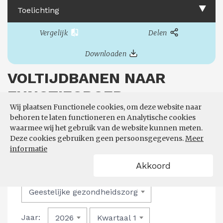
Toelichting
Vergelijk
Delen
Downloaden
VOLTIJDBANEN NAAR
FUNCTIEGROEP
Wij plaatsen Functionele cookies, om deze website naar
behoren te laten functioneren en Analytische cookies
waarmee wij het gebruik van de website kunnen meten.
Deze cookies gebruiken geen persoonsgegevens.
Meer
Aandeel FTE naar functiegroep
informatie
Akkoord
POWERED BY