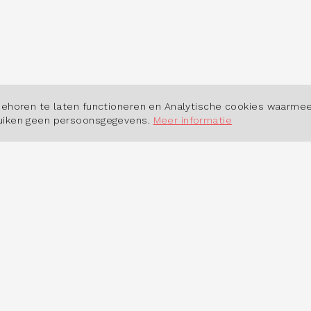
POWERED BY
behoren te laten functioneren en Analytische cookies waarmee
ruiken geen persoonsgegevens.
Meer informatie
 HET DASHBOARD
OVER ONS
erkt het dashboard?
Contact
tudio
Cookiebeleid
dsmarktinbeeld.nl