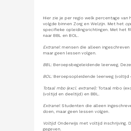
Hier zie je per regio welk percentage van
volgde binnen Zorg en Welzijn. Met het
opl
specifieke opleidingsrichtingen. Met het f
naar BBL en BOL.
Extraneï
: mensen die alleen ingeschreven 
maar geen lessen volgen.
BBL:
Beroepsbegeleidende leerweg. Deze l
BOL:
Beroepsopleidende leerweg (voltijd e
Totaal mbo (excl. extraneï):
Totaal mbo (ex
(voltijd en deeltijd) en BBL.
Extraneï
: Studenten die alleen ingeschrev
doen, maar geen lessen volgen.
Voltijd
: Onderwijs met voltijd inschrijvin
gegeven.