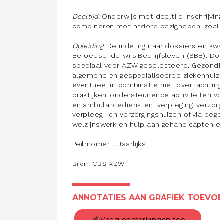
Deeltijd
: Onderwijs met deeltijd inschrijvi
combineren met andere bezigheden, zoals w
Opleiding
: De indeling naar dossiers en kw
Beroepsonderwijs Bedrijfsleven (SBB). Dos
speciaal voor AZW geselecteerd. Gezondh
algemene en gespecialiseerde ziekenhuize
eventueel in combinatie met overnachtin
praktijken; ondersteunende activiteiten v
en ambulancediensten; verpleging, verzorg
verpleeg- en verzorgingshuizen of via bege
welzijnswerk en hulp aan gehandicapten e
Peilmoment: Jaarlijks
Bron: CBS AZW
ANNOTATIES AAN GRAFIEK TOEVO
Voeg opmerkingen toe