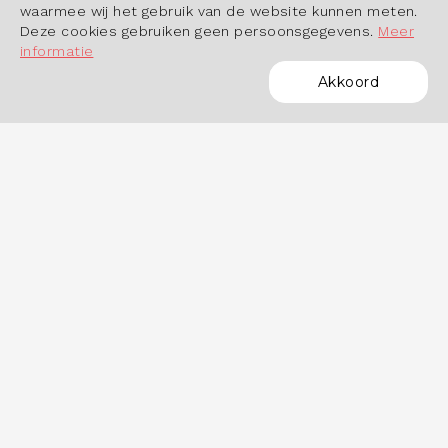
waarmee wij het gebruik van de website kunnen meten.
Deze cookies gebruiken geen persoonsgegevens.
Meer
informatie
Akkoord
POWERED BY
OVER HET DASHBOARD
Hoe werkt het dashboard?
Datastudio Arbeidsmarktinbeeld.nl