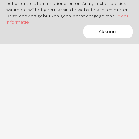
behoren te laten functioneren en Analytische cookies
waarmee wij het gebruik van de website kunnen meten.
Deze cookies gebruiken geen persoonsgegevens.
Meer
informatie
Akkoord
POWERED BY
OVER HET DASHBOARD
Hoe werkt het dashboard?
Datastudio Arbeidsmarktinbeeld.nl